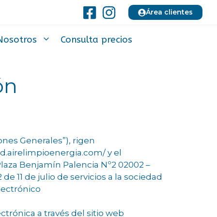
Área clientes
Nosotros
Consulta precios
ón
ones Generales”), rigen
d.airelimpioenergia.com/ y el
Plaza Benjamín Palencia Nº2 02002 –
de 11 de julio de servicios a la sociedad
lectrónico
trónica a través del sitio web