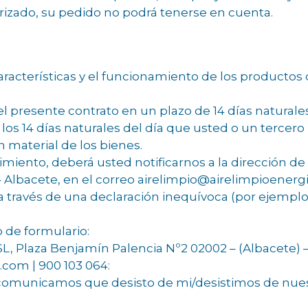
torizado, su pedido no podrá tenerse en cuenta.
aracterísticas y el funcionamiento de los productos o
l presente contrato en un plazo de 14 días naturales 
 los 14 días naturales del día que usted o un tercero 
n material de los bienes.
timiento, deberá usted notificarnos a la dirección d
– Albacete, en el correo airelimpio@airelimpioenerg
 a través de una declaración inequívoca (por ejemplo
 de formulario:
SL, Plaza Benjamín Palencia Nº2 02002 – (Albacete) 
com | 900 103 064:
comunicamos que desisto de mi/desistimos de nuest